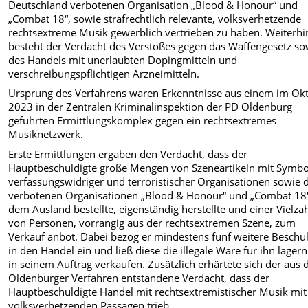
Deutschland verbotenen Organisation „Blood & Honour“ und
„Combat 18“, sowie strafrechtlich relevante, volksverhetzende
rechtsextreme Musik gewerblich vertrieben zu haben. Weiterhi
besteht der Verdacht des Verstoßes gegen das Waffengesetz so
des Handels mit unerlaubten Dopingmitteln und
verschreibungspflichtigen Arzneimitteln.
Ursprung des Verfahrens waren Erkenntnisse aus einem im Ok
2023 in der Zentralen Kriminalinspektion der PD Oldenburg
geführten Ermittlungskomplex gegen ein rechtsextremes
Musiknetzwerk.
Erste Ermittlungen ergaben den Verdacht, dass der
Hauptbeschuldigte große Mengen von Szeneartikeln mit Symb
verfassungswidriger und terroristischer Organisationen sowie 
verbotenen Organisationen „Blood & Honour“ und „Combat 18
dem Ausland bestellte, eigenständig herstellte und einer Vielza
von Personen, vorrangig aus der rechtsextremen Szene, zum
Verkauf anbot. Dabei bezog er mindestens fünf weitere Beschul
in den Handel ein und ließ diese die illegale Ware für ihn lager
in seinem Auftrag verkaufen. Zusätzlich erhärtete sich der aus
Oldenburger Verfahren entstandene Verdacht, dass der
Hauptbeschuldigte Handel mit rechtsextremistischer Musik mit
volksverhetzenden Passagen trieb.