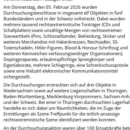
Am Donnerstag, den 05. Februar 2026 wurden
Durchsuchungsbeschlüsse in insgesamt elf Objekten in fünf
Bundesländern und in der Schweiz vollstreckt. Dabei wurden
mehrere tausend rechtsextremistische Tonträger (CDs und
Schallplatten) sowie unzählige Mengen von rechtsextremen
Szeneartikeln (Pins, Schlüsselbänder, Bekleidung, Sticker und
weiteres Merchandise mit Hakenkreuzen, Reichsadler, SS-
Totenschädeln, Hitler-Figuren, Blood & Honour-Schriftzug und
weiteren Kennzeichen verfassungswidriger Organisationen),
Dopingpräparate, erlaubnispflichtige Sprengkörper und
Eigenlaborate, mehrere Schlagringe, eine Schreckschusspistole
sowie eine Vielzahl elektronischer Kommunikationsmittel
sichergestellt.
Die Durchsuchungen erstreckten sich auf drei Objekte in
Niedersachsen sowie auf weitere Liegenschaften in Thüringen,
Baden-Württemberg, Mecklenburg-Vorpommern, Sachsen-Anha
und der Schweiz. Bei einer in Thüringen durchsuchten Lagerhal
handelte es sich dabei um Räumlichkeiten, die im Zuge der
Ermittlungen als Szene-Treffpunkt für die örtlich ansässige
rechtsextremistische Szene identifiziert werden konnten.
An der Durchsuchungsaktion waren über 100 Einsatzkräfte betei